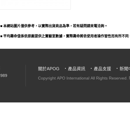
■ 本網站圖片僅供參考，以實際出貨商品為準，若有疑問請來電洽詢。
■ 平均壽命值係依原廠提供之實驗室數據，實際壽命將依使用者操作習性而有所不同
樓
關於APOG
產品資訊
產品支援
新聞
989
Copyright APO International
All Rights Reserved.