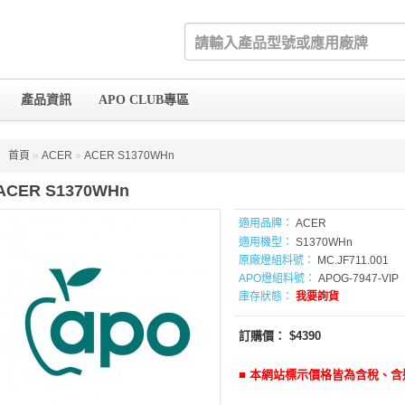
產品資訊
APO CLUB專區
首頁
»
ACER
»
ACER S1370WHn
ACER S1370WHn
適用品牌：
ACER
適用機型：
S1370WHn
原廠燈組料號：
MC.JF711.001
APO燈組料號：
APOG-7947-VIP
庫存狀態：
我要詢貨
訂購價： $4390
■ 本網站標示價格皆為含稅、